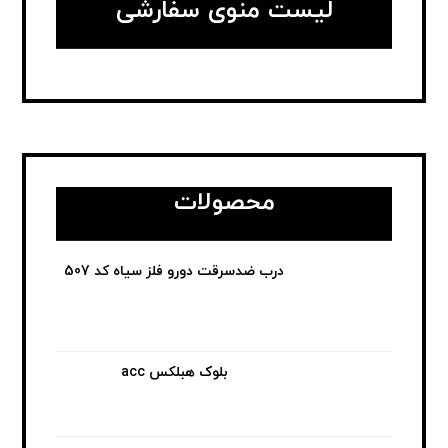
لیست منوی سفارشی
محصولات
درب ضدسرقت دورو فلز سیاه کد 507
بلوک هبلکس acc