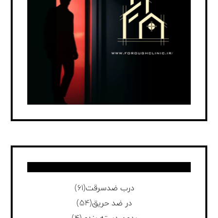
درب ضدسرقت
(61)
در ضد حریق
(54)