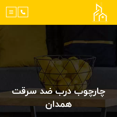
چارچوب درب ضد سرقت
همدان