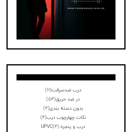
درب ضدسرقت
(61)
در ضد حریق
(54)
بدون دسته بندی
(4)
نکات چهارچوب درب
(4)
درب و پنجره UPVC
(4)