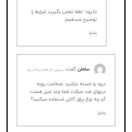
بادرود- لطفا تماس بگیرید شرایط را
توضیح میدهیم.
پاسخ
سامان
گفت:
سپتامبر ۱۳, ۲۰۲۴ در ۶:۰۹ ب.ظ
درود و خسته نباشید .ضخامت رویه
دربهای ضد سرقت شما چند میل هست
؟و چه نوع یراق آلاتی استفاده میکنید؟
پاسخ