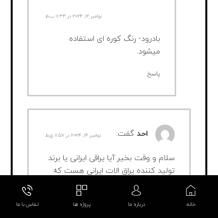
نوامبر ۱۲, ۲۰۲۴ در ۱۱:۳۴ ب.ظ
بادرود- رنگ کوره ای استفاده
میشود.
پاسخ
احد
گفت:
نوامبر ۱۴, ۲۰۲۴ در ۱۱:۵۷ ق.ظ
سلام و وقت بخیر.آیا یراقی ایرانی یا برند
تولید کننده یراق الات ایرانی هست که
رقیب تولیدات خارجی از جمله ترک
باشه.ه برای درب حریق و درب ضد سرقت
خانه
درباره ما
پروژه ها
تماس با ما