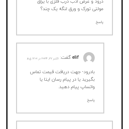
درود و عرض ادب درب فلزی با یراق
مولتی تورک و ورق لنگه یک چند؟
پاسخ
elif
گفت:
اکتبر ۲۷, ۲۰۲۴ در ۱۲:۰۱ ق.ظ
بادرود- جهت دریافت قیمت تماس
بگیرید یا در پیام رسان ایتا یا
واتساپ پیام دهید.
پاسخ