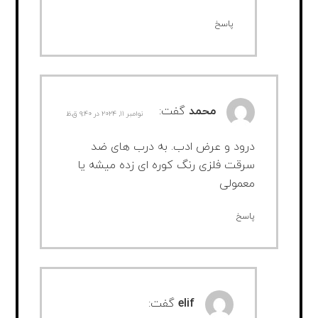
پاسخ
محمد
گفت:
نوامبر ۱۱, ۲۰۲۴ در ۹:۴۰ ق.ظ
درود و عرض ادب. به درب های ضد
سرقت فلزی رنگ کوره ای زده میشه یا
معمولی
پاسخ
elif
گفت: