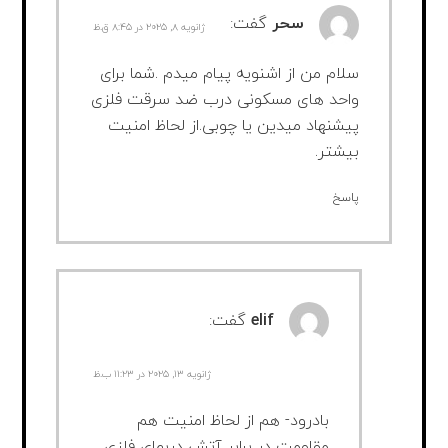
سحر
گفت:
ژانویه ۸, ۲۰۲۵ در ۸:۴۵ ق.ظ
سلام من از اشنویه پیام میدم .شما برای
واحد های مسکونی درب ضد سرقت فلزی
پیشنهاد میدین یا چوبی.از لحاظ امنیت
بیشتر.
پاسخ
elif
گفت:
ژانویه ۱۳, ۲۰۲۵ در ۱۱:۲۳ ب.ظ
بادرود- هم از لحاظ امنیت هم
مقاومت در برابر آتش دربهای فلزی