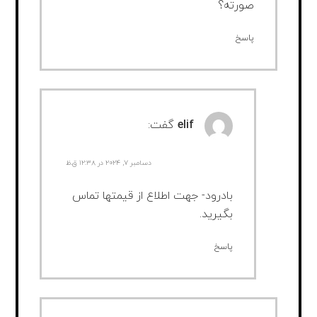
صورته؟
پاسخ
elif
گفت:
دسامبر ۷, ۲۰۲۴ در ۱۲:۳۸ ق.ظ
بادرود- جهت اطلاع از قیمتها تماس
بگیرید.
پاسخ