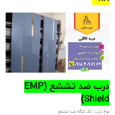
درب ضد تششع (EMP
Shield)
نوع درب : تک لنگه ضد تششع