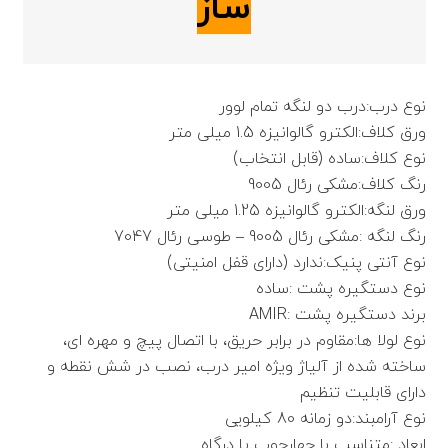
ساز
نوع درب:درب دو لنگه تمام لوور
ورق کلاف:الکترو گالوانیزه 1.5 میلی متر
نوع کلاف:ساده (قابل انتخاب)
رنگ کلاف:مشکی رئال 9005
ورق لنگه:الکترو گالوانیزه 1.25 میلی متر
رنگ لنگه :مشکی رئال 9005 – طوسی رئال 7047
نوع آنتی پنیک:ندارد (دارای قفل امنیتی)
نوع دستگیره پشت :ساده
برند دستگیره پشت :AMIR
نوع لولا ها:مقاوم در برابر حریق، با اتصال پیچ و مهره ای،
ساخته شده از آلیاژ ویژه امیر درب، نصب در شش نقطه و
دارای قابلیت تنظیم
نوع آرامبند:دو زمانه 80 کیلویی
ابعاد :متناسب با چهارچوب یا درگاه