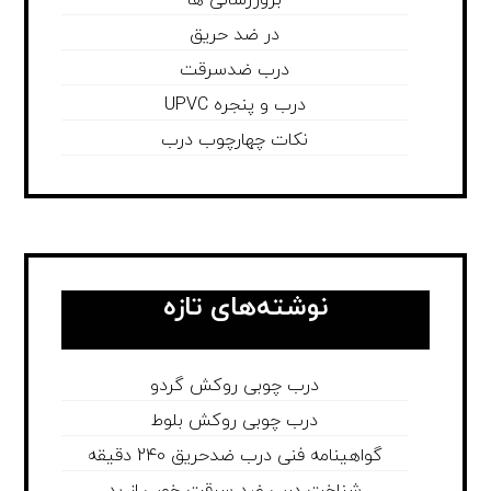
در ضد حریق
درب ضدسرقت
درب و پنجره UPVC
نکات چهارچوب درب
نوشته‌های تازه
درب چوبی روکش گردو
درب چوبی روکش بلوط
گواهینامه فنی درب ضدحریق 240 دقیقه
شناخت درب ضد سرقت خوب از بد