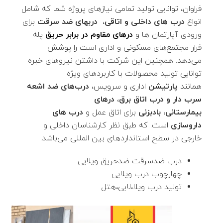
فراوان، توانایی تولید تمامی نیازهای پروژه شما که شامل
انواع
درب های داخلی و اتاقی
،
دربهای ضد سرقت
برای
ورودی آپارتمان ها و
درهای مقاوم در برابر حریق
پله
فرار مجتمع‌های مسکونی و اداری است را پوشش
می‌دهد. همچنین این شرکت با داشتن نیروهای خبره
توانایی تولید محصولات با کاربردهای ویژه
همانند
پارتیشن
اداری و سرویس،
درب‌های ضد اشعه
سرب دار و درب اتاق برق
،
درهای
بیمارستانی
،
بادبزنی
برای اتاق عمل و
درب های
داروسازی
است. که طبق نظر کارشناسان داخلی و
خارجی در سطح استانداردهای بین المللی می‌باشد.
درب ضدسرقت ضدحریق ویلایی
چهارچوب درب ویلایی
تولید درب ویلا،لابی،هتل