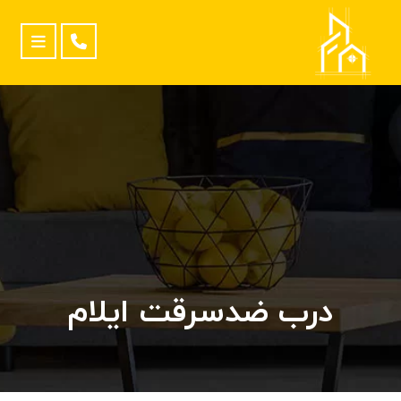
درب ضدسرقت ایلام