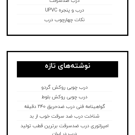
درب ضدسرقت
درب و پنجره UPVC
نکات چهارچوب درب
نوشته‌های تازه
درب چوبی روکش گردو
درب چوبی روکش بلوط
گواهینامه فنی درب ضدحریق 240 دقیقه
شناخت درب ضد سرقت خوب از بد
امپراتوری درب ضدسرقت برترین قطب تولید
درب در ایران