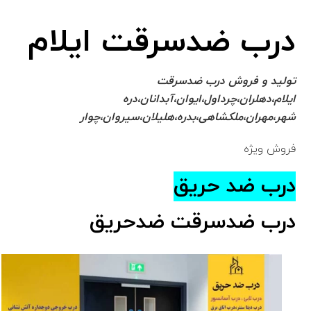
درب ضدسرقت ایلام
تولید و فروش درب ضدسرقت
ایلام،دهلران،چرداول،ایوان،آبدانان،دره
شهر،مهران،ملکشاهی،بدره،هلیلان،سیروان،چوار
فروش ویژه
درب ضد حریق
درب ضدسرقت ضدحریق