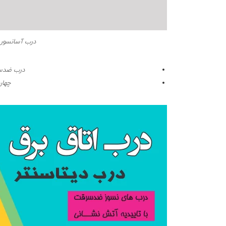
درب آسانسور ا
درب ضدسر
چهار