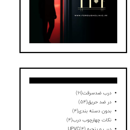
درب ضدسرقت
(61)
در ضد حریق
(54)
بدون دسته بندی
(4)
نکات چهارچوب درب
(4)
درب و پنجره UPVC
(4)