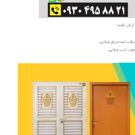
رزان تولید
قت ضدحریق ویلایی
چوب درب ویلایی