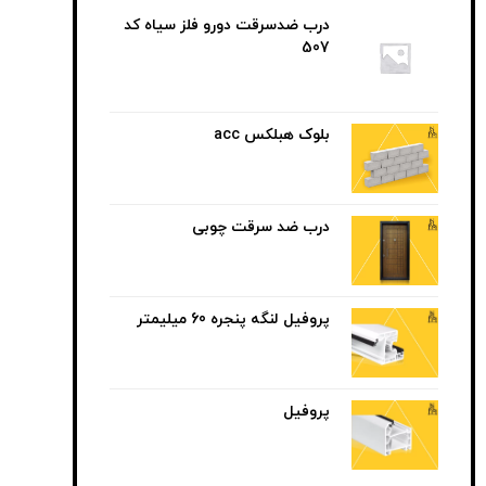
درب ضدسرقت دورو فلز سیاه کد
507
بلوک هبلکس acc
درب ضد سرقت چوبی
پروفیل لنگه پنجره 60 میلیمتر
پروفیل