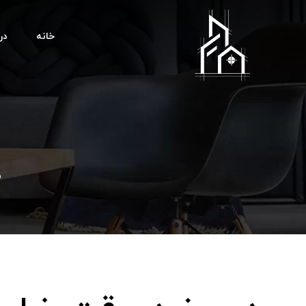
خانه
درب
د