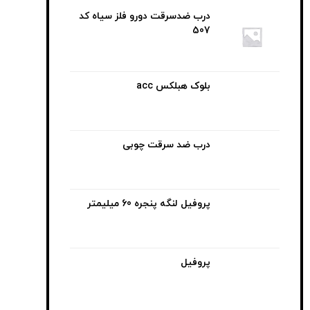
درب ضدسرقت دورو فلز سیاه کد
507
بلوک هبلکس acc
درب ضد سرقت چوبی
پروفیل لنگه پنجره 60 میلیمتر
پروفیل