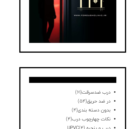
درب ضدسرقت
(61)
در ضد حریق
(54)
بدون دسته بندی
(4)
نکات چهارچوب درب
(4)
درب و پنجره UPVC
(4)