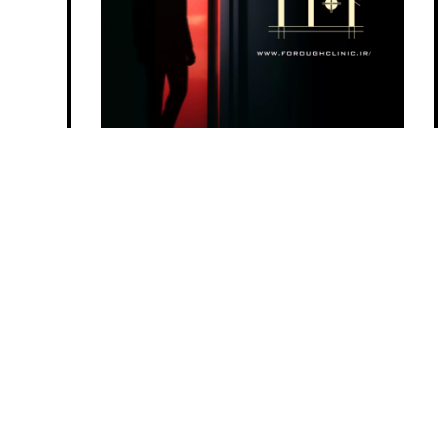
درب ضدسرقت
(61)
در ضد حریق
(54)
بدون دسته بندی
(4)
نکات چهارچوب درب
(4)
درب و پنجره UPVC
(4)