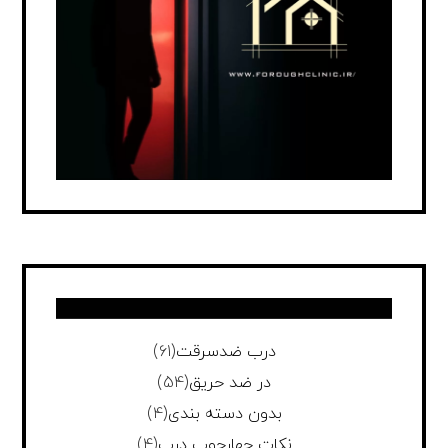
درب ضدسرقت
(61)
در ضد حریق
(54)
بدون دسته بندی
(4)
نکات چهارچوب درب
(4)