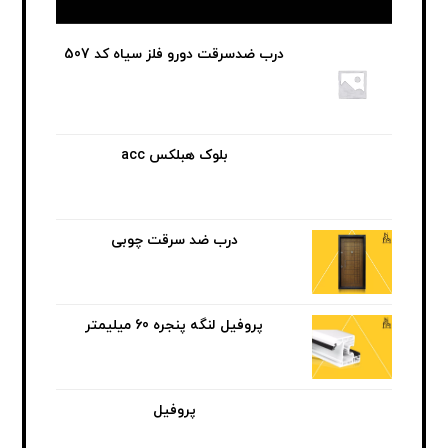
درب ضدسرقت دورو فلز سیاه کد 507
بلوک هبلکس acc
درب ضد سرقت چوبی
پروفیل لنگه پنجره 60 میلیمتر
پروفیل