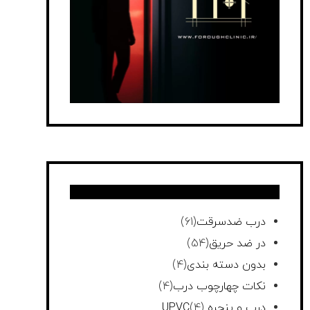
درب ضدسرقت
(61)
در ضد حریق
(54)
بدون دسته بندی
(4)
نکات چهارچوب درب
(4)
درب و پنجره UPVC
(4)