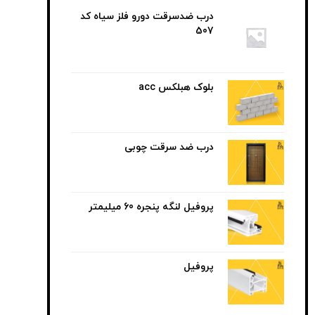
درب ضدسرقت دورو فلز سیاه کد
507
بلوک هبلکس acc
درب ضد سرقت چوبی
پروفیل لنگه پنجره 60 میلیمتر
پروفیل