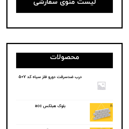
لیست منوی سفارشی
محصولات
درب ضدسرقت دورو فلز سیاه کد 507
بلوک هبلکس acc