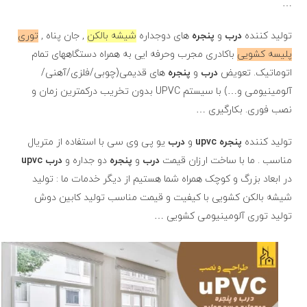
…
تولید کننده
درب
و
پنجره
های دوجداره
شیشه بالکن
, جان پناه ,
توری
پلیسه کشویی
باکادری مجرب وحرفه ایی به همراه دستگاههای تمام
اتوماتیک. تعویض
درب
و
پنجره
های قدیمی(چوبی/فلزی/آهنی/
آلومینیومی و…) با سیستم UPVC بدون تخریب درکمترین زمان و
نصب فوری. بکارگیری …
تولید کننده
پنجره
upvc
و
درب
یو پی وی سی با استفاده از متریال
مناسب . ما با ساخت ارزان قیمت
درب
و
پنجره
دو جداره و
درب
upvc
در ابعاد بزرگ و کوچک همراه شما هستیم از دیگر خدمات ما : تولید
شیشه بالکن کشویی با کیفیت و قیمت مناسب تولید کابین دوش
تولید توری آلومینیومی کشویی …