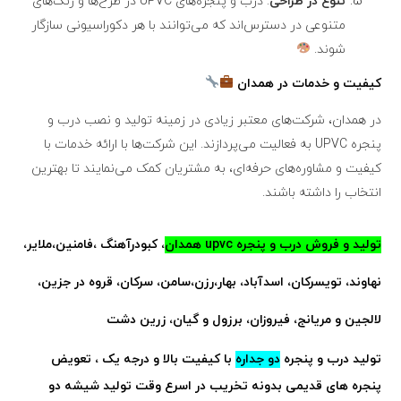
تنوع در طراحی
: درب و پنجره‌های UPVC در طرح‌ها و رنگ‌های
متنوعی در دسترس‌اند که می‌توانند با هر دکوراسیونی سازگار
شوند.
کیفیت و خدمات در همدان
در همدان، شرکت‌های معتبر زیادی در زمینه تولید و نصب درب و
پنجره UPVC به فعالیت می‌پردازند. این شرکت‌ها با ارائه خدمات با
کیفیت و مشاوره‌های حرفه‌ای، به مشتریان کمک می‌نمایند تا بهترین
انتخاب را داشته باشند.
تولید و فروش درب و پنجره upvc همدان
، کبودرآهنگ ،فامنین،ملایر،
نهاوند، تویسرکان، اسدآباد، بهار،رزن،سامن، سرکان، قروه در جزین،
لالجین و مریانج، فیروزان، برزول و گیان، زرین دشت
تولید
درب
و
پنجره
دو جداره
با کیفیت بالا و درجه‌ یک ، تعویض
پنجره
های قدیمی بدونه تخریب در اسرع وقت تولید شیشه دو