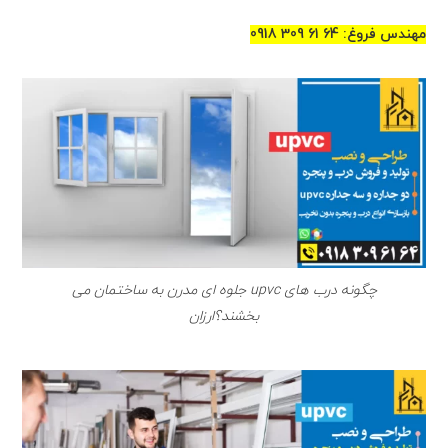
مهندس فروغ: 64 61 309 0918
چگونه درب های upvc جلوه ای مدرن به ساختمان می
بخشند؟ارزان