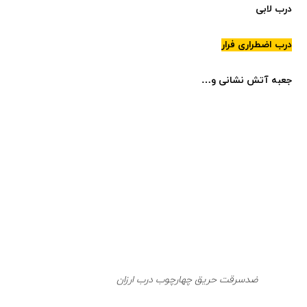
درب لابی
درب اضطراری فرار
جعبه آتش نشانی و…
ضدسرقت حریق چهارچوب درب ارزان