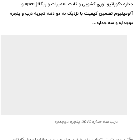
جداره دکوراتیو توری کشویی و ثابت تعمیرات و ریگلاژ
upvc
و
آلومینیوم تضمین کیفیت با نزدیک به دو دهه تجربه
درب
و پنجره
دوجداره و سه جداره…
درب سه جداره upvc پنجره دوجداره
وقتی صحبت از انتخاب پنجره های مناسب برای خانه یا محل کارتان