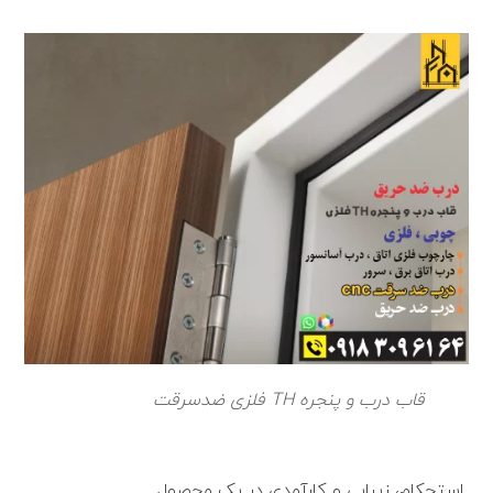
قاب درب و پنجره TH فلزی ضدسرقت
استحکام، زیبایی و کارآمدی در یک محصول