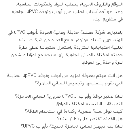
الموقع والظروف الجوية، يتطلب المواد والمكونات المناسبة.
وهذا هو أحد أسباب الطلب على أبواب ونوافذ uPVC الجاهزة
في مشاريع البناء.
باعتبارها شركة مصنعة حديثة وعالية الجودة لأبواب uPVC في
الهند، فهي شريك موثوق به مع العديد من شركات البناء
لتلبية احتياجاتها المتزايدة باستمرار. منتجاتنا تعطي نظرة
حديثة لمختلف المباني الجاهزة. إنها مريحة مع المزايا والشحن
لمرة واحدة إلى الموقع.
هل أنت مهتم بمعرفة المزيد عن أبواب ونوافذ upPVC الحديثة
التي نقوم بتصنيعها وتجميعها للمباني الجاهزة؟
لماذا تعتبر نوافذ وأبواب الـ uPVC ضرورية للمباني الجاهزة؟
التطبيقات الرئيسية لمختلف المرافق
كيف توفر لمسة عصرية وكفاءة في استخدام الطاقة؟
هل الفوائد تقتصر على قطاع البناء؟
لماذا يتم تجهيز المباني الجاهزة الحديثة بأبواب UPVC؟