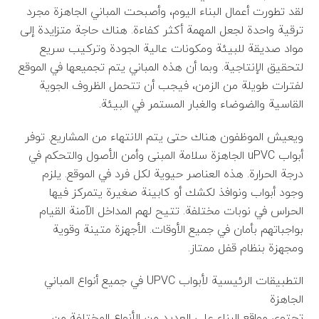
لقد تطورت أعمال البناء اليوم، وأصبحت المباني الجاهزة مجرد
ترقية واحدة لجعل المهمة أكثر كفاءة. هناك حاجة متزايدة إلى
مواد صديقة للبيئة ومكونات عالية الجودة وتركيب سريع
لتحقيق الإنتاجية. وبما أن هذه المباني يتم تجميعها في الموقع
لفترات طويلة من الزمن، فيجب أن تتحمل الظروف الجوية
القاسية والضوضاء والغبار المستمر في البيئة.
ويعيش الموظفون هناك حتى يتم الانتهاء من المشاريع. توفر
أبواب uPVC الجاهزة سلامة المبنى وأمن الأصول والتحكم في
درجة الحرارة. هذه العناصر حيوية لكل فرد في الموقع. يلزم
وجود أبواب ونوافذ لكشك أو كابينة صغيرة يتمركز فيها
الحراس في نوبات مختلفة. تتيح لهم المداخل الآمنة القيام
بواجباتهم بأمان في جميع الأوقات. الأجهزة متينة وقوية
ومجهزة بنظام قفل ممتاز.
التطبيقات الرئيسية لأبواب UPVC في جميع أنواع المباني
الجاهزة
تحتوي مواقع البناء على العديد من الأنواع المختلفة من