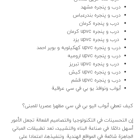
درب و پنجره مشهد
درب و پنجره بندرعباس
درب و پنجره کرمان
درب و پنجره upvc کرمان
درب و پنجره upvc یزد
درب و پنجره upvc کهکیلویه و بویر احمد
درب و پنجره upvc ارومیه
درب و پنجره upvc تبریز
درب و پنجره upvc کیش
درب و پنجره upvc قشم
أبواب ونوافذ يو بي في سي عراقية
كيف تعطي أبواب اليو بي في سي مظهرا عصريا للمبنى؟
إن التحسينات في التكنولوجيا والتصاميم الفعالة تجعل الأمور
أسهل دائمًا. في صناعة البناء والتشييد، تعد تطبيقات المباني
الجاهزة شائعة في المواقع الهندية. وتنفيذها، اعتمادا على