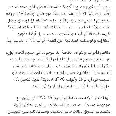
ماذا تعني “اللمسة الحديثة”؟
يجب أن تكون جميع الأجهزة مناسبة للغرض الذي صممت من
أجله. توفر VEKA “اللمسة الحديثة” من خلال نوافذ upVC جيدة
التصميم للمباني الجاهزة والأبواب الملائمة للمناخ الهندي. يعمل
نظام النوافذ الخاص بنا عبر الصناعات ذات التطبيقات المتنوعة.
لا يستفيد قطاع البناء والتشييد فحسب، بل أيضًا مطورو
العقارات والوحدات الصناعية من أنظمة أبواب uPVC الخاصة بنا.
مقاطع الأبواب والنوافذ الخاصة بنا موجودة في جميع أنحاء إيران،
وهي تلبي جميع معايير الإنتاج الدولية. المصنع مجهز بأحدث
تكنولوجيا البثق وفريق عمل مدرب على تنفيذها. يتم عمل
التصميمات الداخلية حسب الطلب بأحدث المعدات. هذا هو
السبب في أن نوافذ وأبواب uPVC الحديثة لدينا تتميز بأداء
عالٍ للمنازل والمكاتب والمباني الجاهزة في الهند.
إنها أفضل شركة مصنعة لأبواب ونوافذ uPVC في إيران مع
مجموعة منتجات متعددة الاستخدامات. نحن نحاول تلبية
متطلبات السوق بالاتجاهات الجديدة ومساعدتك على تحسين