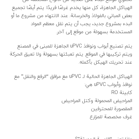
الهياكل الجاهزة، كل منها يخدم غرضًا فريدًا. يتم أيضًا تجميع
بعض المباني بالفولاذ والخرسانة. عند الانتهاء من مشروع ما أو
البدء بمشروع جديد، يجب أن يتم نقل معظم المواد
المستخدمة بسهولة من موقع إلى آخر.
يتم تصنيع أبواب ونوافذ uPVC الجاهزة للمبنى في المصنع
ويتم تركيبها في الموقع. يتم تعبئتها بسهولة ولا تعيق الحركة
عند تحريك الهيكل بأكمله.
الهياكل الجاهزة الحالية لـ uPVC مع مرافق “الرفع والنقل” مع
نوافذ وأبواب uPVC هي:
كابينة RO
المراحيض المحمولة وكتل المراحيض
المقصورة للمحترفين
غرف مخصصة للمزارع