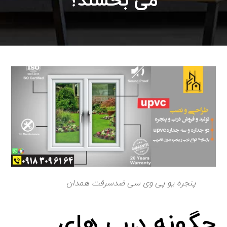
می بخشند؟
پنجره یو پی وی سی ضدسرقت همدان
چگونه درب های