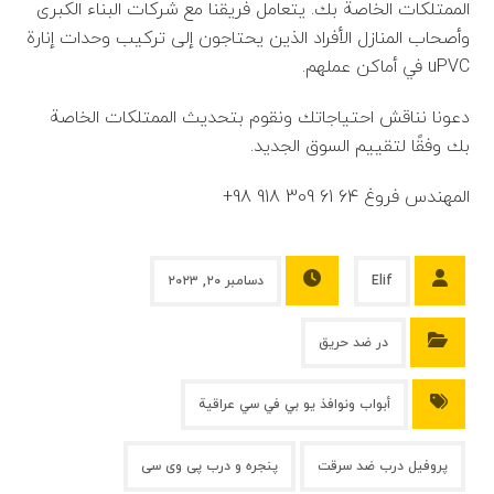
الممتلكات الخاصة بك. يتعامل فريقنا مع شركات البناء الكبرى
وأصحاب المنازل الأفراد الذين يحتاجون إلى تركيب وحدات إنارة
uPVC في أماكن عملهم.
دعونا نناقش احتياجاتك ونقوم بتحديث الممتلكات الخاصة
بك وفقًا لتقييم السوق الجديد.
المهندس فروغ 64 61 309 918 98+
Elif
دسامبر ۲۰, ۲۰۲۳
در ضد حریق
أبواب ونوافذ يو بي في سي عراقية
پروفیل درب ضد سرقت
پنجره و درب پی وی سی