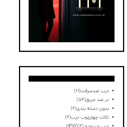
درب ضدسرقت
(61)
در ضد حریق
(54)
بدون دسته بندی
(4)
نکات چهارچوب درب
(4)
درب و پنجره UPVC
(4)