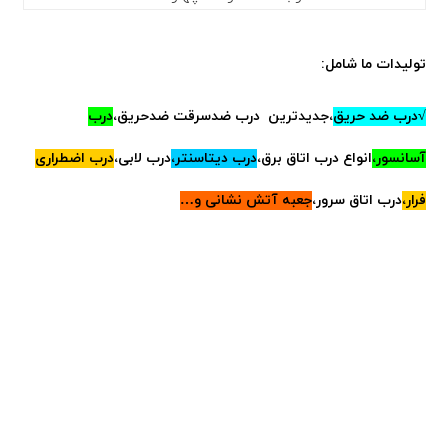
تولیدات ما شامل:
√درب ضد حریق
،جدیدترین درب ضدسرقت ضدحریق،
درب
آسانسور،
انواع
درب اتاق برق،
درب دیتاسنتر،
درب لابی،
درب اضطراری
فرار،
درب اتاق سرور،
جعبه آتش نشانی و…