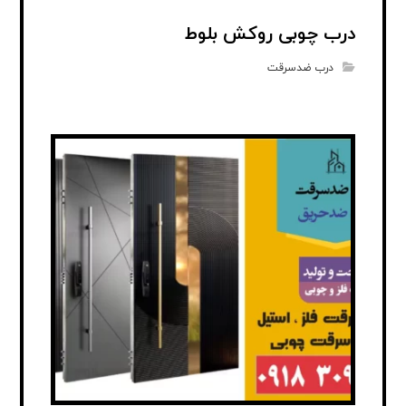
درب چوبی روکش بلوط
درب ضدسرقت