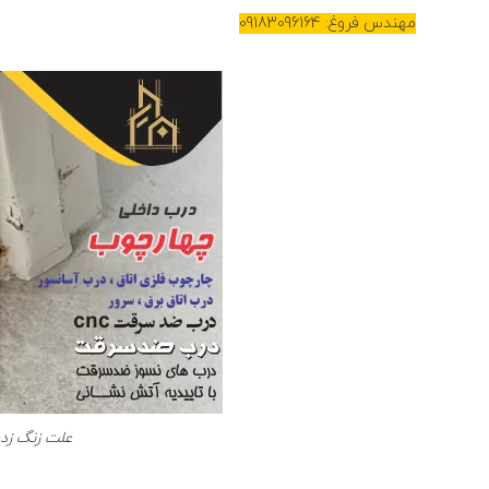
مهندس فروغ: 09183096164
علت زنگ زد