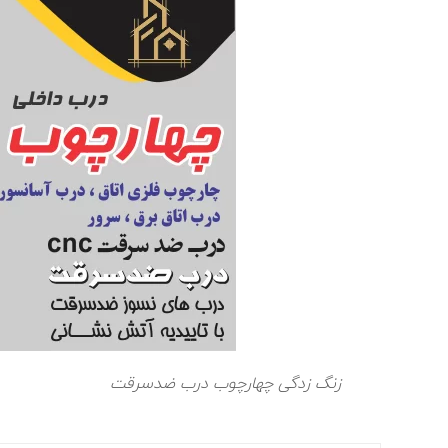
زنگ زدگی چهارچوب درب ضدسرقت