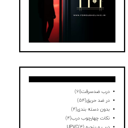
درب ضدسرقت
(61)
در ضد حریق
(54)
بدون دسته بندی
(4)
نکات چهارچوب درب
(4)
درب و پنجره UPVC
(4)