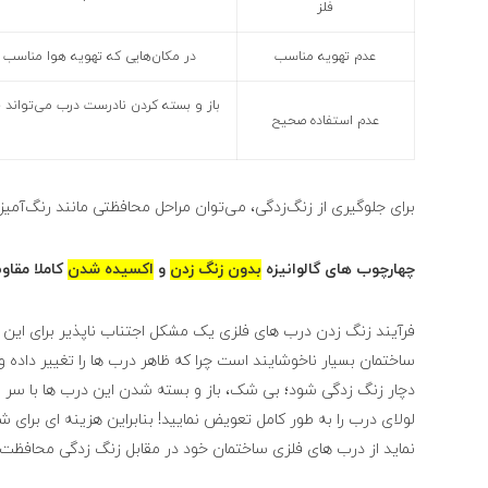
فلز
عدم تهویه مناسب
در مکان‌هایی که تهویه هوا مناسب
باز و بسته کردن نادرست درب می‌تواند 
عدم استفاده صحیح
برای جلوگیری از زنگ‌زدگی، می‌توان مراحل محافظتی مانند رنگ‌آمیز
چهارچوب های گالوانیزه
بدون زنگ زدن
و
اکسیده شدن
کاملا مقاو
فرآیند زنگ زدن درب های فلزی یک مشکل اجتناب ناپذیر برای ا
ساختمان بسیار ناخوشایند است چرا که ظاهر درب ها را تغییر داده و
دچار زنگ زدگی شود؛ بی ‌شک، باز و بسته شدن این درب ها با سر و 
لولای درب را به طور کامل تعویض نمایید! بنابراین هزینه ای برای
نماید از درب های فلزی ساختمان خود در مقابل زنگ زدگی محافظت ن