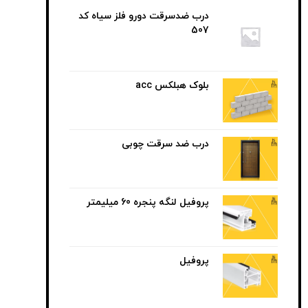
درب ضدسرقت دورو فلز سیاه کد
507
بلوک هبلکس acc
درب ضد سرقت چوبی
پروفیل لنگه پنجره 60 میلیمتر
پروفیل