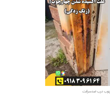
رچوب درب ضدسرقت