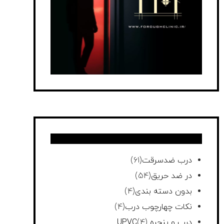
درب ضدسرقت
(61)
در ضد حریق
(54)
بدون دسته بندی
(4)
نکات چهارچوب درب
(4)
درب و پنجره UPVC
(4)